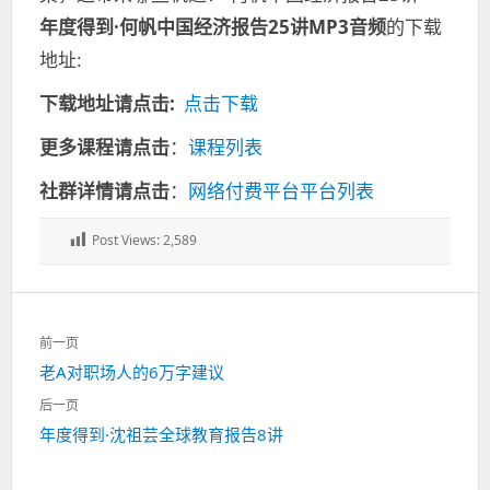
年度得到·何帆中国经济报告25讲MP3音频
的下载
地址:
下载地址请点击:
点击下载
更多课程请点击
：
课程列表
社群详情请点击
：
网络付费平台平台列表
Post Views:
2,589
文
前一页
章
上
老A对职场人的6万字建议
导
一
航
后一页
篇：
下
年度得到·沈祖芸全球教育报告8讲
一
篇：