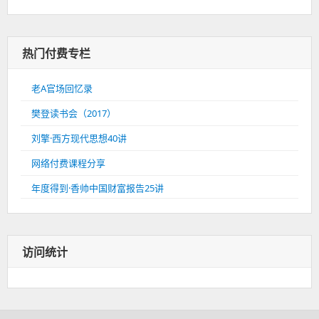
热门付费专栏
老A官场回忆录
樊登读书会（2017）
刘擎·西方现代思想40讲
网络付费课程分享
年度得到·香帅中国财富报告25讲
访问统计