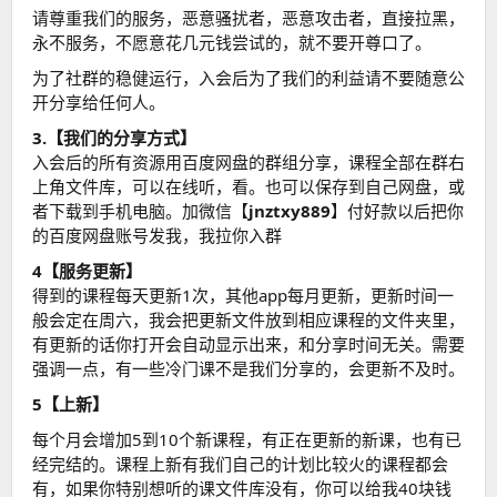
请尊重我们的服务，恶意骚扰者，恶意攻击者，直接拉黑，
永不服务，不愿意花几元钱尝试的，就不要开尊口了。
为了社群的稳健运行，入会后为了我们的利益请不要随意公
开分享给任何人。
3.【我们的分享方式】
入会后的所有资源用百度网盘的群组分享，课程全部在群右
上角文件库，可以在线听，看。也可以保存到自己网盘，或
者下载到手机电脑。加微信【
jnztxy889
】付好款以后把你
的百度网盘账号发我，我拉你入群
4【服务更新】
得到的课程每天更新1次，其他app每月更新，更新时间一
般会定在周六，我会把更新文件放到相应课程的文件夹里，
有更新的话你打开会自动显示出来，和分享时间无关。需要
强调一点，有一些冷门课不是我们分享的，会更新不及时。
5【上新】
每个月会增加5到10个新课程，有正在更新的新课，也有已
经完结的。课程上新有我们自己的计划比较火的课程都会
有，如果你特别想听的课文件库没有，你可以给我40块钱