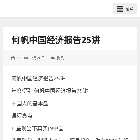
网
菜单
课
众
筹
社
何帆中国经济报告25讲
群-
得
发
分
2019年12月26日
得到
到
表
类：
喜
于：
马
何帆中国经济报告25讲
拉
年度得到·何帆中国经济报告25讲
雅
付
中国人的基本盘
费
课
课程亮点
程
1.呈现当下真实的中国
分
享