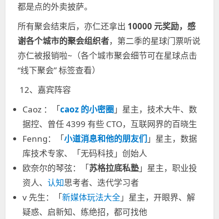
都是点的外卖披萨。
所有聚会结束后，亦仁还拿出
10000 元奖励，感
谢各个城市的聚会组织者
，第二季的星球门票听说
亦仁被报销啦~（各个城市聚会细节可在星球点击
“线下聚会” 标签查看）
12、嘉宾阵容
Caoz ：「
caoz 的小密圈
」星主，技术大牛、数
据控、曾任 4399 有些 CTO，互联网界的百晓生
Fenng：「
小道消息和他的朋友们
」星主，数据
库技术专家、「无码科技」创始人
欧奈尔的琴弦：「
苏格拉底私塾
」星主，职业投
资人、
认知
思考者、迭代学习者
v 先生：「
新媒体玩法大全
」星主，开眼界、解
疑惑、启新知、练绝招，都可找他