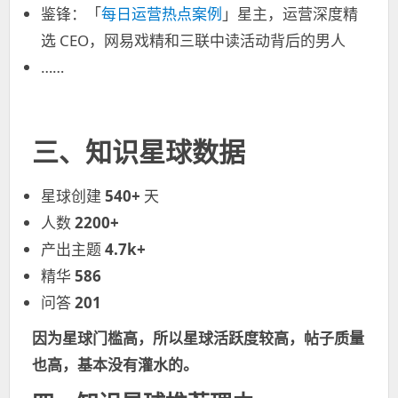
鉴锋：「
每日运营热点案例
」星主，运营深度精
选 CEO，网易戏精和三联中读活动背后的男人
……
三、知识星球数据
星球创建
540+
天
人数
2200+
产出主题
4.7k+
精华
586
问答
201
因为星球门槛高，所以星球活跃度较高，帖子质量
也高，基本没有灌水的。