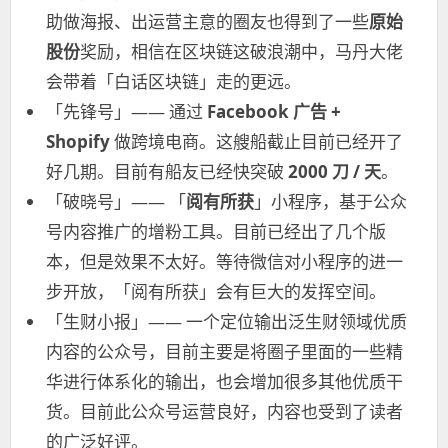
助做海报、出运营主意的圈友也得到了一些
原始
股份
奖励，相信在区块链这破浪潮中，马丹大佬
会带着「白话区块链」走的更远。
「先锋号」—— 通过
Facebook 广告 +
Shopify
做跨境电商。这艘船截止目前已经开了
好几期。目前有船友已经快突破
2000 刀 / 天
。
「破晓号」—— 「
阅有所获
」小程序，基于公众
号内容推广的增粉工具。目前已经出了几个版
本，但是效果不太好。等待微信对小程序的进一
步开放，「阅有所获」会有巨大的发挥空间。
「生财小报」—— 一个定位输出泛生财领域优质
内容的公众号，目前主要是将圈子里面的一些精
华进行体系化的输出，也会增加很多其他优质干
货。目前此公众号运营良好，内容也受到了读者
的广泛好评。