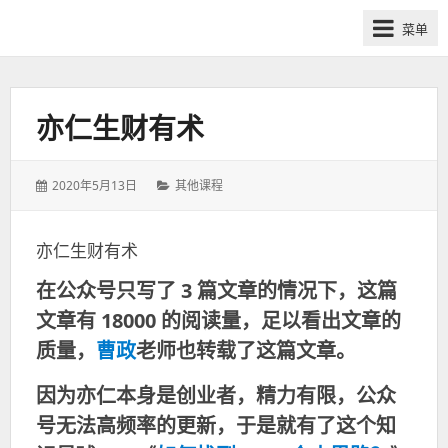
网
菜单
课
众
筹
社
亦仁生财有术
群-
得
发
分
2020年5月13日
其他课程
到
表
类：
喜
于：
马
亦仁生财有术
拉
在公众号只写了 3 篇文章的情况下，这篇
雅
付
文章有 18000 的阅读量，足以看出文章的
费
质量，
曹政
老师也转载了这篇文章。
课
程
因为亦仁本身是创业者，精力有限，公众
分
号无法高频率的更新，于是就有了这个知
享