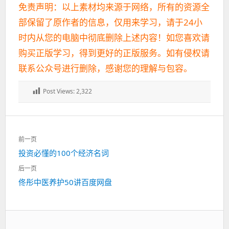
免责声明：以上素材均来源于网络，所有的资源全
部保留了原作者的信息，仅用来学习，请于24小
时内从您的电脑中彻底删除上述内容！如您喜欢请
购买正版学习，得到更好的正版服务。如有侵权请
联系公众号进行删除，感谢您的理解与包容。
Post Views:
2,322
文
前一页
章
上
投资必懂的100个经济名词
导
一
航
后一页
篇：
下
佟彤中医养护50讲百度网盘
一
篇：