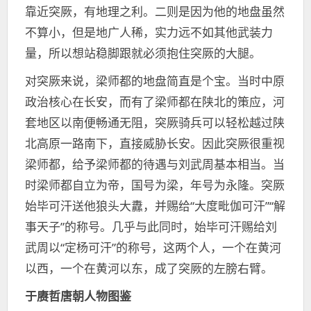
靠近突厥，有地理之利。二则是因为他的地盘虽然
不算小，但是地广人稀，实力远不如其他武装力
量，所以想站稳脚跟就必须抱住突厥的大腿。
对突厥来说，梁师都的地盘简直是个宝。当时中原
政治核心在长安，而有了梁师都在陕北的策应，河
套地区以南便畅通无阻，突厥骑兵可以轻松越过陕
北高原一路南下，直接威胁长安。因此突厥很重视
梁师都，给予梁师都的待遇与刘武周基本相当。当
时梁师都自立为帝，国号为梁，年号为永隆。突厥
始毕可汗送他狼头大纛，并赐给“大度毗伽可汗”“解
事天子”的称号。几乎与此同时，始毕可汗赐给刘
武周以“定杨可汗”的称号，这两个人，一个在黄河
以西，一个在黄河以东，成了突厥的左膀右臂。
于赓哲唐朝人物图鉴