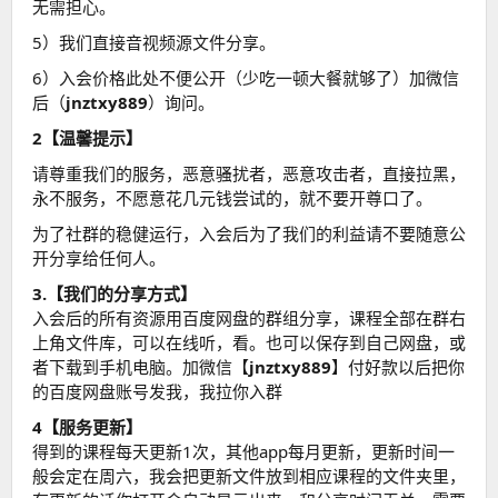
无需担心。
5）我们直接音视频源文件分享。
6）入会价格此处不便公开（少吃一顿大餐就够了）加微信
后（
jnztxy889
）询问。
2【温馨提示】
请尊重我们的服务，恶意骚扰者，恶意攻击者，直接拉黑，
永不服务，不愿意花几元钱尝试的，就不要开尊口了。
为了社群的稳健运行，入会后为了我们的利益请不要随意公
开分享给任何人。
3.【我们的分享方式】
入会后的所有资源用百度网盘的群组分享，课程全部在群右
上角文件库，可以在线听，看。也可以保存到自己网盘，或
者下载到手机电脑。加微信【
jnztxy889
】付好款以后把你
的百度网盘账号发我，我拉你入群
4【服务更新】
得到的课程每天更新1次，其他app每月更新，更新时间一
般会定在周六，我会把更新文件放到相应课程的文件夹里，