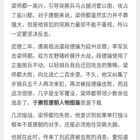
梁师都一高兴，引导突厥兵马占据河套以南，攻占
了盐川郡。对于唐朝来说，梁师都虽然实力并不算
强大，但是他背后的突厥力量却不能不重视，所以
一定要坚决反击。
武德二年，唐高祖派遣段德操为延州总管，率军反
击梁师都。双方在野猪岭展开大战，段德操使用了
正面按兵不动、以轻骑兵背后迂回攻击的策略，梁
师都大败，向北逃亡二百余里。不久，他又纠集了
步骑兵五千人再次来犯，再次被段德操击败，而且
这次很惨，几乎是全军覆没，梁师都带领少数亲信
逃走了。
于赓哲唐朝人物图鉴
资源下载
几次接战，梁师都均失败，他意识到如果单打独斗
根本不是唐朝的对手，还是必须抱住突厥大腿。
也就在此时，传来了刘武周被击败的消息。要知道