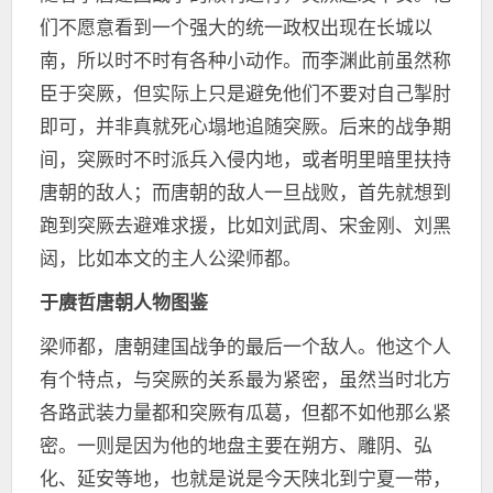
们不愿意看到一个强大的统一政权出现在长城以
南，所以时不时有各种小动作。而李渊此前虽然称
臣于突厥，但实际上只是避免他们不要对自己掣肘
即可，并非真就死心塌地追随突厥。后来的战争期
间，突厥时不时派兵入侵内地，或者明里暗里扶持
唐朝的敌人；而唐朝的敌人一旦战败，首先就想到
跑到突厥去避难求援，比如刘武周、宋金刚、刘黑
闼，比如本文的主人公梁师都。
于赓哲唐朝人物图鉴
梁师都，唐朝建国战争的最后一个敌人。他这个人
有个特点，与突厥的关系最为紧密，虽然当时北方
各路武装力量都和突厥有瓜葛，但都不如他那么紧
密。一则是因为他的地盘主要在朔方、雕阴、弘
化、延安等地，也就是说是今天陕北到宁夏一带，