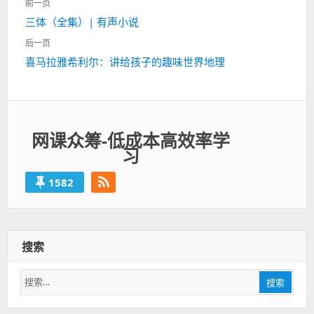
前一页
章
上
三体（全集）| 有声小说
导
一
航
后一页
篇：
下
喜马拉雅希利尔：讲给孩子的趣味世界地理
一
篇：
网课众筹-低成本高效率学
习
1582
搜索
搜
搜索
索：