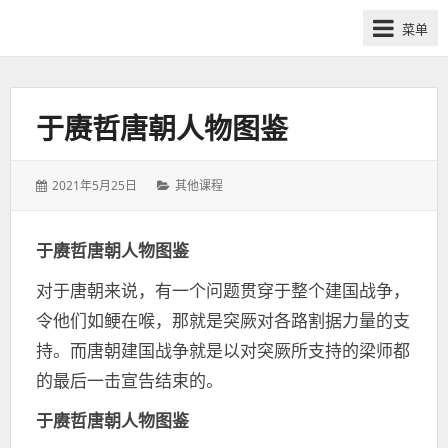
网
菜单
课
众
筹
社
于赓哲唐朝人物图鉴
群-
得
发
分
2021年5月25日
其他课程
到
表
类：
喜
于：
马
于赓哲唐朝人物图鉴
拉
对于唐朝来说，有一个问题贯穿于整个建国战争，
雅
付
令他们如鲠在喉，那就是突厥对各路割据力量的支
费
持。而唐朝建国战争就是以对突厥所支持的梁师都
课
的最后一击宣告结束的。
程
分
于赓哲唐朝人物图鉴
享