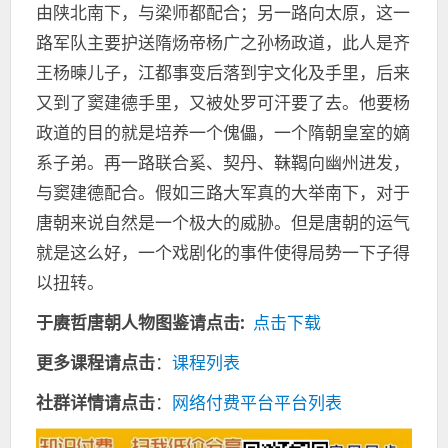
由陕北南下，与梁师都配合；另一路向太原，这一
路军队主要护送隋炀帝杨广之孙杨政道，此人是齐
王杨暕儿子，江都事变后落到宇文化及手里，后来
又到了窦建德手里，又被处罗可汗要了去。他要杨
政道的目的就是培养一个傀儡，一个隋朝皇室的嫡
系子弟。再一路联合奚、契丹、靺鞨向幽州进发，
与窦建德配合。假如三路大军真的大举南下，对于
唐朝来说自然是一个极大的威胁。但是唐朝的运气
就是这么好，一个戏剧化的事件使得局势一下子得
以扭转。
于赓哲唐朝人物图鉴
请点击:
点击下载
更多课程请点击
：
课程列表
社群详情请点击
：
网络付费平台平台列表