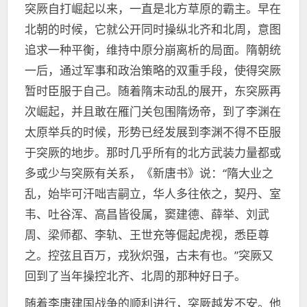
突厥自打崛起以来，一直是北方草原的霸主。早在
北朝的时候，它就公开同时操纵北齐和北周，意图
追求一种平衡，维持中原分崩离析的局面。隋朝统
一后，通过军事和政治策略的双重手段，使得突厥
暂时臣服于自己。随着隋末动乱的展开，东突厥再
次崛起，并且敢在雁门关包围隋炀帝，到了李渊在
太原举兵的时候，形势已经发展到李渊不得不臣服
于突厥的地步。那时几乎所有的北方武装力量都或
多或少与突厥有关系，《新唐书》说：“隋大业之
乱，始毕可汗咄吉嗣立，华人多往依之，契丹、室
韦、吐谷浑、高昌皆役属，窦建德、薛举、刘武
周、梁师都、李轨、王世充等倔起虎视，悉臣尊
之。控弦且百万，戎狄炽强，古未有也。”突厥又
回到了当年操控北齐、北周的那种好日子。
随着李唐建国战争的顺利进行，突厥越发不安。他