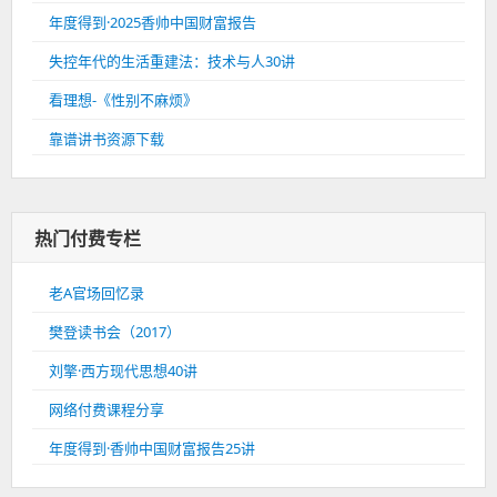
年度得到·2025香帅中国财富报告
失控年代的生活重建法：技术与人30讲
看理想-《性别不麻烦》
靠谱讲书资源下载
热门付费专栏
老A官场回忆录
樊登读书会（2017）
刘擎·西方现代思想40讲
网络付费课程分享
年度得到·香帅中国财富报告25讲