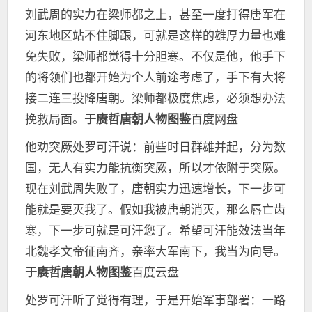
刘武周的实力在梁师都之上，甚至一度打得唐军在
河东地区站不住脚跟，可就是这样的雄厚力量也难
免失败，梁师都觉得十分胆寒。不仅是他，他手下
的将领们也都开始为个人前途考虑了，手下有大将
接二连三投降唐朝。梁师都极度焦虑，必须想办法
挽救局面。
于赓哲唐朝人物图鉴
百度网盘
他劝突厥处罗可汗说：前些时日群雄并起，分为数
国，无人有实力能抗衡突厥，所以才依附于突厥。
现在刘武周失败了，唐朝实力迅速增长，下一步可
能就是要灭我了。假如我被唐朝消灭，那么唇亡齿
寒，下一步可就是可汗您了。希望可汗能效法当年
北魏孝文帝征南齐，亲率大军南下，我当为向导。
于赓哲唐朝人物图鉴
百度云盘
处罗可汗听了觉得有理，于是开始军事部署：一路