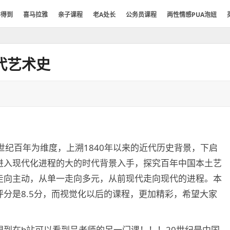
年得到
喜马拉雅
亲子课程
老A处长
公务员课程
两性情感PUA泡妞
代艺术史
0世纪百年为维度，上溯1840年以来的近代历史背景，下启
进入现代化进程的大的时代背景入手，探究百年中国本土艺
走向主动，从单一走向多元，从前现代走向现代的进程。本
分是8.5分，而视觉化以后的课程，更加精彩，希望大家
到在b站可以看到吕老师的另一门课！！！20世纪是中国