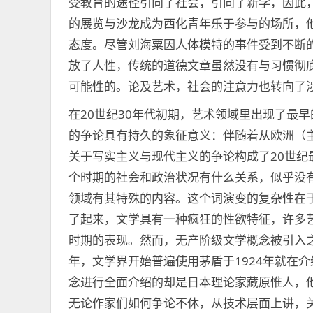
受教育的途径引向了社会，引向了新学，因此
的展览与沙龙成为西化青年乐于参与的场所，
态度。尽管刘海粟因人体模特的事件受到不断
放了人性，传统的道德文章虽然没有与习惯彻
可能性的。论及艺术，社会的注意力也转向了
在20世纪30年代初期，艺术领域里出现了最
的争论具有持久的象征意义：伴随着从欧洲（
关于写实主义与现代主义的争论构成了20世
个时期的社会和政治状况有什么关系，似乎没有
领域有其特殊的内容。这个词演变的复杂性在于，
了起来，文学具有一种疯狂的性欲特征，许多艺
时期的表现。然而，无产阶级文学概念被引入之
年，文学界开始普遍使用茅盾于1924年就在
念进行全面介绍的却是日本理论家藏原惟人，他
无论作家们如何争论不休，从技术层面上讲，