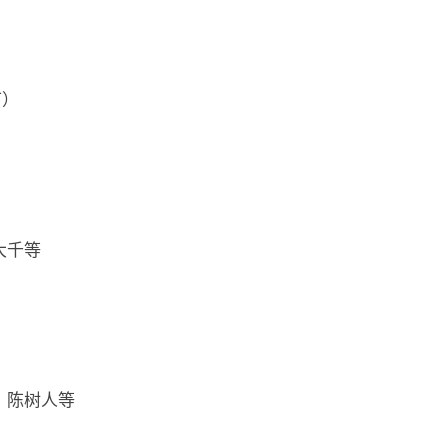
下）
大千等
、陈树人等