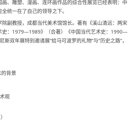
国画、雕塑、漫画、连环画作品的综合性展览已经表明：中
完全统一在了自己的领导之下。
学院副教授，成都当代美术馆馆长。著有《溪山清远：两宋
：1979—1989》（合著）《中国当代艺术史：1990—
威尼斯双年展特别邀请展“给马可波罗的礼物”与“历史之路”，
术的背景
艺术观
上）