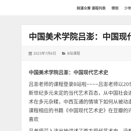
网
网课众筹 课程列表
得到
少
课
众
筹
中国美术学院吕澎：中国现
社
群-
得
发
分
2023年7月6日
B站课程
到
表
类：
喜
于：
马
中国美术学院吕澎：中国现代艺术史
拉
吕澎老师的课程登录B站啦~~~~吕澎老师以2
雅
新世纪多元未定的当代艺术百态，从中国社会
付
费
术在多元杂糅，中西互通的情境下如何从被动
课
课程相应的书籍《中国现代艺术史》在豆瓣的评
程
喜欢
分
享
吕老师深入浅出地讲述了西方现代艺术史，没想