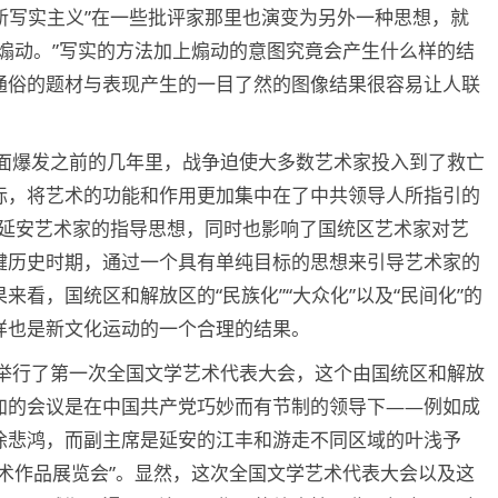
“新写实主义”在一些批评家那里也演变为另外一种思想，就
煽动。”写实的方法加上煽动的意图究竟会产生什么样的结
通俗的题材与表现产生的一目了然的图像结果很容易让人联
争全面爆发之前的几年里，战争迫使大多数艺术家投入到了救亡
标，将艺术的功能和作用更加集中在了中共领导人所指引的
成为延安艺术家的指导思想，同时也影响了国统区艺术家对艺
键历史时期，通过一个具有单纯目标的思想来引导艺术家的
看，国统区和解放区的“民族化”“大众化”以及“民间化”的
样也是新文化运动的一个合理的结果。
北平举行了第一次全国文学艺术代表大会，这个由国统区和解放
加的会议是在中国共产党巧妙而有节制的领导下——例如成
徐悲鸿，而副主席是延安的江丰和游走不同区域的叶浅予
术作品展览会”。显然，这次全国文学艺术代表大会以及这