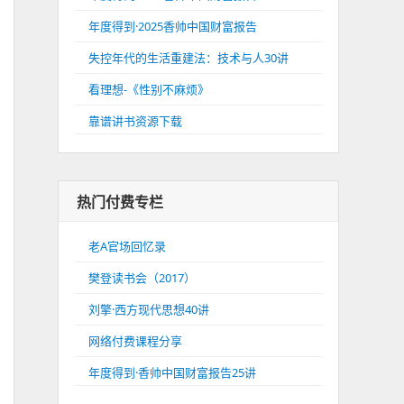
年度得到·2025香帅中国财富报告
失控年代的生活重建法：技术与人30讲
看理想-《性别不麻烦》
靠谱讲书资源下载
热门付费专栏
老A官场回忆录
樊登读书会（2017）
刘擎·西方现代思想40讲
网络付费课程分享
年度得到·香帅中国财富报告25讲