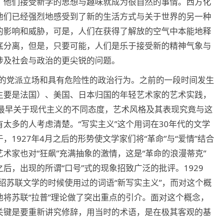
，他们接受新学的思想与趣味就成为很自然的事情。西方化
他们已经强烈地感受到了新的生活方式与关于世界的另一种
的影响和威胁，可是，人们在获得了解放的空气中本能地释
底分离，但是，只要可能，人们是乐于接受新的精神气象与
涉及社会与政治的更尖锐的问题。
早的党派立场和具有危险性的政治行为。之前的一段时间发生
主要是法国）、美国、日本归国的年轻艺术家的艺术实践，
纪最早关于现代主义的不同态度，艺术风格及其表现究竟与这
太多的人考虑清楚。“写实主义”这个用词在30年代的文学
1927年4月之后的形势使文学家们将“革命”与“爱情”结合
术家也对“狂飙”充满抽象的激情，这是“革命的浪漫蒂克”
后，出现的所谓“口号”式的现象招致广泛的批评。1929
介绍苏联文学的时候使用过的词语“新写实主义”，而对这个概
将苏联“拉普”理论做了突出重点的引介。面对这个概念，
关键是要重新讲究修辞，用当时的术语，是在极其客观的基