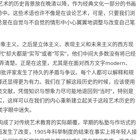
纪艺术的历史背景放在晚清以降，作为经典文化一部分的书画
势中。这些术语也许不像是在谈论艺术，可是，只要我们浏
总是在自觉与不自觉的情形中小心翼翼地调整与改变自己笔
印象主义，之后是立体主义、表现主义和未来主义的西方现
”却大都是“实写”或者“写实”，他们中间大多数没有将已经
系弄清楚。正是在这里，尤其是在面对西方文字modern、
候，艺术家和批评家发生了持久的矛盾与争议。每个人都可以解释和规
释还显得更为有力。我们在了解这段历史的时候，应该使用
文献，凭借知识与想象力尽可能地退回到“当时”，特别是
实，这样可以在我们的内心重新建立起关于这段艺术历史的
这类字眼中迷失。
团构成了对传统艺术教育的实际颠覆，早期的私塾与作坊式的
发生了改变，1905年科举制度的结束在事实上将年轻人接