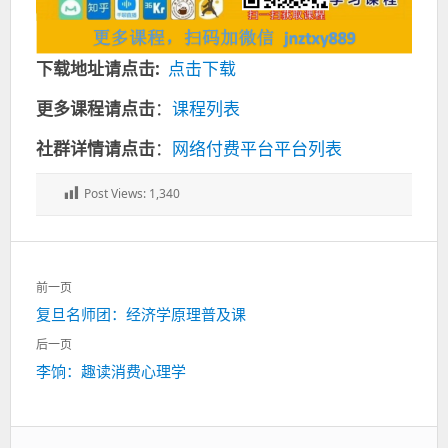
下载地址请点击:
点击下载
更多课程请点击
：
课程列表
社群详情请点击
：
网络付费平台平台列表
Post Views:
1,340
文
前一页
章
上
复旦名师团：经济学原理普及课
导
一
航
后一页
篇：
下
李饷：趣读消费心理学
一
篇：