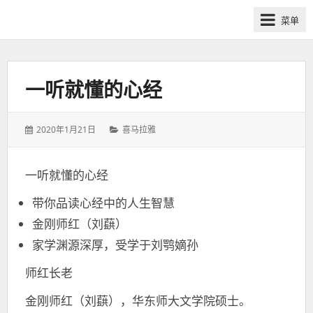
网
菜单
课
众
筹
社
一听就懂的心经
群-
得
发
分
2020年1月21日
喜马拉雅
到
表
类：
喜
于：
马
一听就懂的心经
拉
带你品读心经中的人生智慧
雅
付
金刚师红（刘蕻）
费
家学渊源深厚，受学于刘鹗嫡孙
课
师红长老
程
分
金刚师红（刘蕻），华东师大文学院硕士。
享