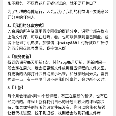
永不服务，不愿意花几元钱尝试的，就不要开尊口了。
为了社群的稳健运行，入会后为了我们的利益请不要随意公
开分享给任何人。
3.【我们的分享方式】
入会后的所有资源用百度网盘的群组分享，课程全部在群右
上角文件库，可以在线听，看。也可以保存到自己网盘，或
者下载到手机电脑。加微信【
jnztxy889
】付好款以后把你
的百度网盘账号发我，我拉你入群
4【服务更新】
得到的课程每天更新1次，其他app每月更新，更新时间一
般会定在周六，我会把更新文件放到相应课程的文件夹里，
有更新的话你打开会自动显示出来，和分享时间无关。需要
强调一点，有一些冷门课不是我们分享的，会更新不及时。
5【上新】
每个月会增加5到10个新课程，有正在更新的新课，也有已
经完结的。课程上新有我们自己的计划比较火的课程都会
有，如果你特别想听的课文件库没有，你可以给我40块钱
让我代找资源，找不到退钱，找到后会放到群组文件库