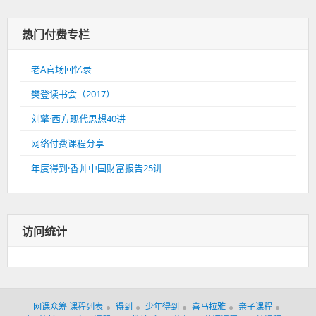
热门付费专栏
老A官场回忆录
樊登读书会（2017）
刘擎·西方现代思想40讲
网络付费课程分享
年度得到·香帅中国财富报告25讲
访问统计
网课众筹 课程列表
得到
少年得到
喜马拉雅
亲子课程